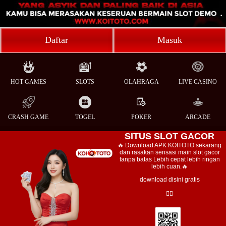
Daftar
Masuk
HOT GAMES
SLOTS
OLAHRAGA
LIVE CASINO
CRASH GAME
TOGEL
POKER
ARCADE
SITUS SLOT GACOR
🔥 Download APK KOITOTO sekarang
dan rasakan sensasi main slot gacor
tanpa batas Lebih cepat lebih ringan
lebih cuan.🔥
download disini gratis
👇🏻